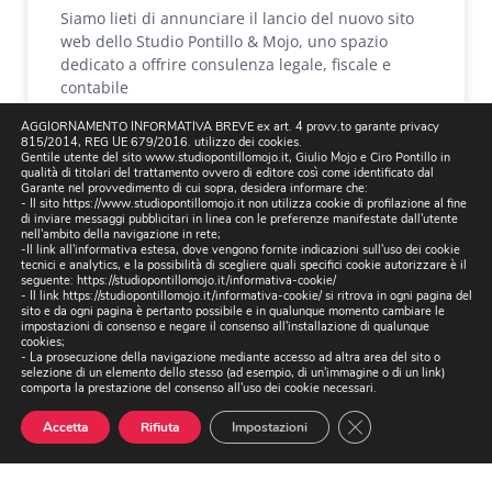
Siamo lieti di annunciare il lancio del nuovo sito
web dello Studio Pontillo & Mojo, uno spazio
dedicato a offrire consulenza legale, fiscale e
contabile
SCOPRI
AGGIORNAMENTO INFORMATIVA BREVE ex art. 4 provv.to garante privacy
815/2014, REG UE 679/2016. utilizzo dei cookies.
Gentile utente del sito www.studiopontillomojo.it, Giulio Mojo e Ciro Pontillo in
admin
19 Gennaio 2024
qualità di titolari del trattamento ovvero di editore così come identificato dal
Garante nel provvedimento di cui sopra, desidera informare che:
- Il sito https://www.studiopontillomojo.it non utilizza cookie di profilazione al fine
di inviare messaggi pubblicitari in linea con le preferenze manifestate dall'utente
nell'ambito della navigazione in rete;
-Il link all'informativa estesa, dove vengono fornite indicazioni sull'uso dei cookie
tecnici e analytics, e la possibilità di scegliere quali specifici cookie autorizzare è il
seguente:
https://studiopontillomojo.it/informativa-cookie/
- Il link
https://studiopontillomojo.it/informativa-cookie/
si ritrova in ogni pagina del
sito e da ogni pagina è pertanto possibile e in qualunque momento cambiare le
impostazioni di consenso e negare il consenso all'installazione di qualunque
cookies;
- La prosecuzione della navigazione mediante accesso ad altra area del sito o
selezione di un elemento dello stesso (ad esempio, di un'immagine o di un link)
comporta la prestazione del consenso all'uso dei cookie necessari.
Close GDPR Cookie
Accetta
Rifiuta
Impostazioni