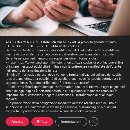
AGGIORNAMENTO INFORMATIVA BREVE ex art. 4 provv.to garante privacy
815/2014, REG UE 679/2016. utilizzo dei cookies.
Gentile utente del sito www.studiopontillomojo.it, Giulio Mojo e Ciro Pontillo in
qualità di titolari del trattamento ovvero di editore così come identificato dal
Garante nel provvedimento di cui sopra, desidera informare che:
- Il sito https://www.studiopontillomojo.it non utilizza cookie di profilazione al fine
di inviare messaggi pubblicitari in linea con le preferenze manifestate dall'utente
nell'ambito della navigazione in rete;
-Il link all'informativa estesa, dove vengono fornite indicazioni sull'uso dei cookie
tecnici e analytics, e la possibilità di scegliere quali specifici cookie autorizzare è il
seguente:
https://studiopontillomojo.it/informativa-cookie/
- Il link
https://studiopontillomojo.it/informativa-cookie/
si ritrova in ogni pagina del
sito e da ogni pagina è pertanto possibile e in qualunque momento cambiare le
impostazioni di consenso e negare il consenso all'installazione di qualunque
cookies;
Il nostro studio, si occupa di tutela legale, fiscale e
- La prosecuzione della navigazione mediante accesso ad altra area del sito o
selezione di un elemento dello stesso (ad esempio, di un'immagine o di un link)
contabile con cui ciascun business deve inevitabilmente
comporta la prestazione del consenso all'uso dei cookie necessari.
fare i conti per stare al passo con i tempi e le costanti
Close GDPR Cookie
evoluzioni del mercato, della società e della tecnologia.
Accetta
Rifiuta
Impostazioni