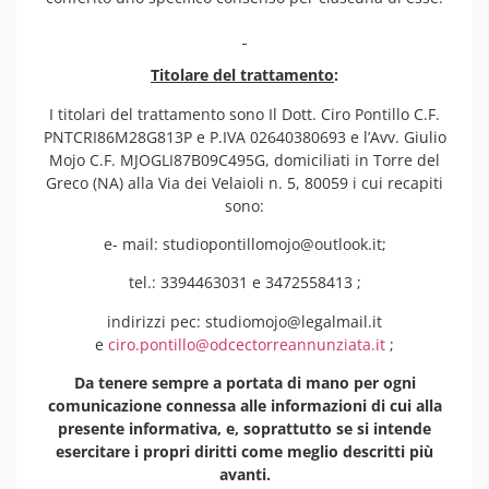
Titolare del trattamento
:
I titolari del trattamento sono Il Dott. Ciro Pontillo C.F.
PNTCRI86M28G813P e P.IVA 02640380693 e l’Avv. Giulio
Mojo C.F. MJOGLI87B09C495G, domiciliati in Torre del
Greco (NA) alla Via dei Velaioli n. 5, 80059 i cui recapiti
sono:
e- mail: studiopontillomojo@outlook.it;
tel.: 3394463031 e 3472558413 ;
indirizzi pec: studiomojo@legalmail.it
e
ciro.pontillo@odcectorreannunziata.it
;
Da tenere sempre a portata di mano per ogni
comunicazione connessa alle informazioni di cui alla
presente informativa, e, soprattutto se si intende
esercitare i propri diritti come meglio descritti più
avanti.