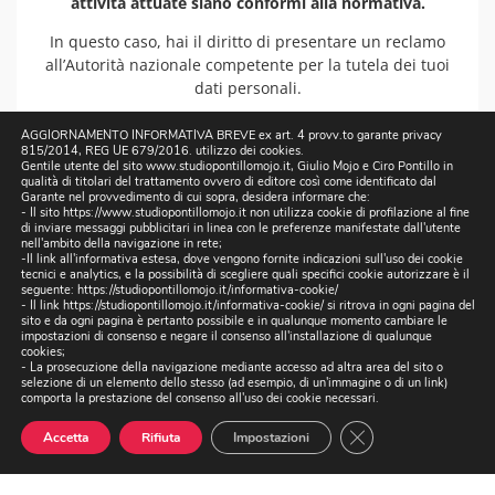
attività attuate siano conformi alla normativa.
In questo caso, hai il diritto di presentare un reclamo
all’Autorità nazionale competente per la tutela dei tuoi
dati personali.
Art. 7. Modifiche
AGGIORNAMENTO INFORMATIVA BREVE ex art. 4 provv.to garante privacy
815/2014, REG UE 679/2016. utilizzo dei cookies.
Ci riserviamo il diritto di apportare modifiche alla
Gentile utente del sito www.studiopontillomojo.it, Giulio Mojo e Ciro Pontillo in
qualità di titolari del trattamento ovvero di editore così come identificato dal
presente informativa in qualsiasi momento, attraverso
Garante nel provvedimento di cui sopra, desidera informare che:
pubblicazione delle modifiche nella presente sezione
- Il sito https://www.studiopontillomojo.it non utilizza cookie di profilazione al fine
di inviare messaggi pubblicitari in linea con le preferenze manifestate dall'utente
del sito. Al fine di visionare eventuali modifiche, sei
nell'ambito della navigazione in rete;
invitato a consultare con regolarità la presente
-Il link all'informativa estesa, dove vengono fornite indicazioni sull'uso dei cookie
tecnici e analytics, e la possibilità di scegliere quali specifici cookie autorizzare è il
informativa, e in particolare la data dell’ultimo
seguente:
https://studiopontillomojo.it/informativa-cookie/
aggiornamento della presente informativa privacy che
- Il link
https://studiopontillomojo.it/informativa-cookie/
si ritrova in ogni pagina del
sito e da ogni pagina è pertanto possibile e in qualunque momento cambiare le
trovi in fondo alla pagina.
impostazioni di consenso e negare il consenso all'installazione di qualunque
cookies;
Informativa Privacy del 28 maggio 2024.
- La prosecuzione della navigazione mediante accesso ad altra area del sito o
selezione di un elemento dello stesso (ad esempio, di un'immagine o di un link)
comporta la prestazione del consenso all'uso dei cookie necessari.
Close GDPR Cookie
Accetta
Rifiuta
Impostazioni